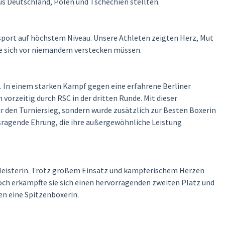
s Deutschland, Polen und Tschechien stellten.
sport auf höchstem Niveau. Unsere Athleten zeigten Herz, Mut
e sich vor niemandem verstecken müssen.
e. In einem starken Kampf gegen eine erfahrene Berliner
orzeitig durch RSC in der dritten Runde. Mit dieser
ur den Turniersieg, sondern wurde zusätzlich zur Besten Boxerin
sragende Ehrung, die ihre außergewöhnliche Leistung
e Meisterin. Trotz großem Einsatz und kämpferischem Herzen
ch erkämpfte sie sich einen hervorragenden zweiten Platz und
n eine Spitzenboxerin.