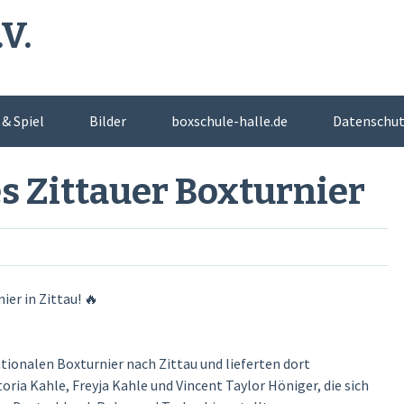
V.
& Spiel
Bilder
boxschule-halle.de
Datenschut
Kontakt
Projekte
Sponsoren
Trainingso
es Zittauer Boxturnier
mpfe
er in Zittau! 🔥
tionalen Boxturnier nach Zittau und lieferten dort
ria Kahle, Freyja Kahle und Vincent Taylor Höniger, die sich