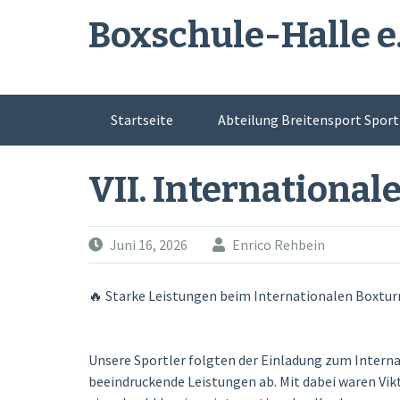
Skip
Boxschule-Halle e.
to
content
Startseite
Abteilung Breitensport Sport 
Erwachsene
Impressum
Kinder
VII. International
Verein
Vorstand /Trainer
Wettkä
Juni 16, 2026
Enrico Rehbein
🔥 Starke Leistungen beim Internationalen Boxturni
Unsere Sportler folgten der Einladung zum Interna
beeindruckende Leistungen ab. Mit dabei waren Vikto