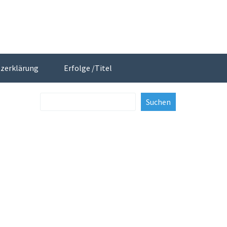
zerklärung
Erfolge /Titel
rt/ Trainingszeiten
Veranstaltungen
Suchen
Suchen